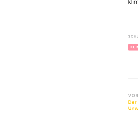
kli
SCH
KL
Be
VOR
Der
Unw