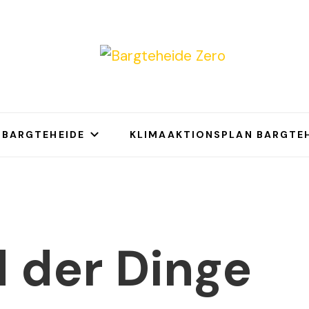
eheide Zero
s 2035 Klimaneutral
 BARGTEHEIDE
KLIMAAKTIONSPLAN BARGTEH
 der Dinge