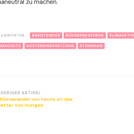
maneutral zu machen.
LAGWÖRTER:
BARGTEHEIDE
BÜRGERBEGEHREN
KLIMAAKTI
IMASCHUTZ
KOSTENEINSCHÄTZUNG
STORMARN
itragsnavigation
HERIGER ARTIKEL
 Klimawandel von heute ist das
etter von morgen