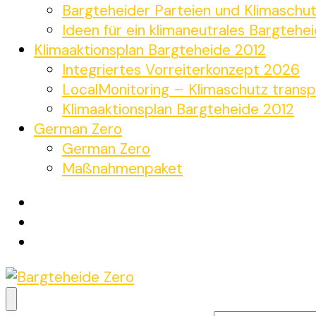
Bargteheider Parteien und Klimaschu
Ideen für ein klimaneutrales Bargtehe
Klimaaktionsplan Bargteheide 2012
Integriertes Vorreiterkonzept 2026
LocalMonitoring – Klimaschutz transp
Klimaaktionsplan Bargteheide 2012
German Zero
German Zero
Maßnahmenpaket
Bargteheide Zero
Bargteheide bis 2035 Klimaneutral