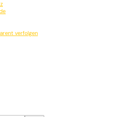
tz
ide
arent verfolgen