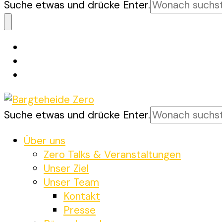
Suchst
Suche etwas und drücke Enter.
du
nach
etwas?
Suchst
Suche etwas und drücke Enter.
Bargteheide Zero
Bargteheide bis 2035 Klimaneutral
du
nach
Über uns
etwas?
Zero Talks & Veranstaltungen
Unser Ziel
Unser Team
Kontakt
Presse