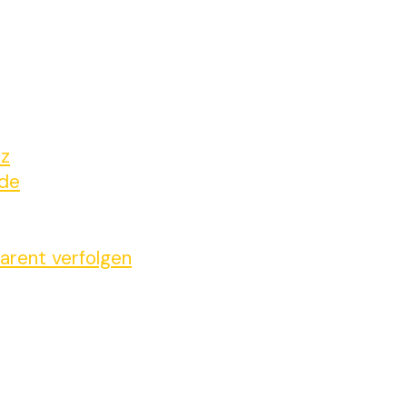
tz
ide
arent verfolgen