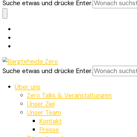
Suchst
Suche etwas und drücke Enter.
du
nach
etwas?
Suchst
Suche etwas und drücke Enter.
Bargteheide Zero
Bargteheide bis 2035 Klimaneutral
du
nach
Über uns
etwas?
Zero Talks & Veranstaltungen
Unser Ziel
Unser Team
Kontakt
Presse