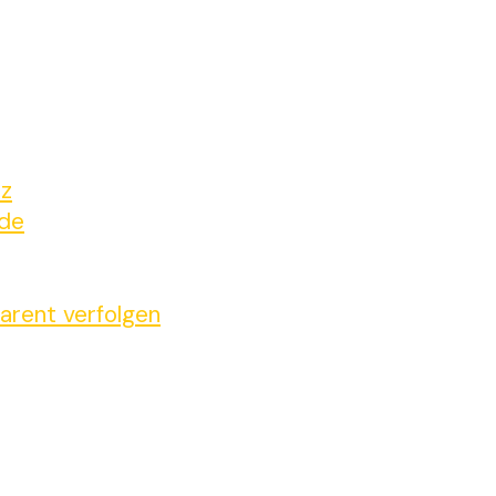
tz
ide
arent verfolgen