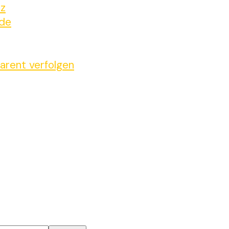
tz
ide
arent verfolgen