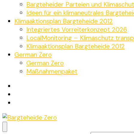
Bargteheider Parteien und Klimaschu
Ideen für ein klimaneutrales Bargtehe
Klimaaktionsplan Bargteheide 2012
Integriertes Vorreiterkonzept 2026
LocalMonitoring – Klimaschutz transp
Klimaaktionsplan Bargteheide 2012
German Zero
German Zero
Maßnahmenpaket
Bargteheide Zero
Bargteheide bis 2035 Klimaneutral