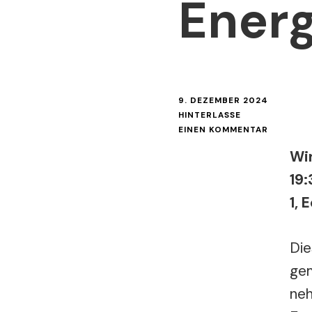
Ener
9. DEZEMBER 2024
HINTERLASSE
ZU
EINEN KOMMENTAR
MYTHEN
Wi
DER
ENERGIE
19:
1, 
Die
gem
neh