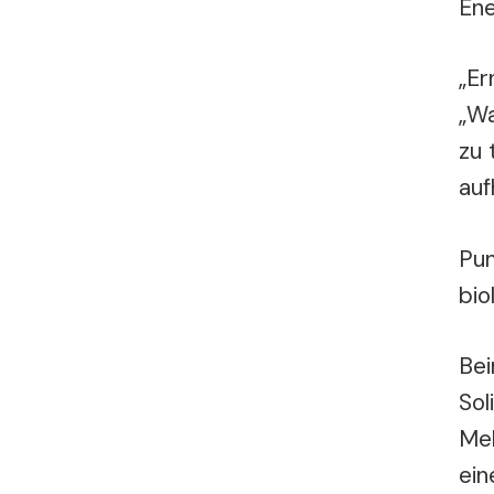
Ene
„Er
„Wa
zu 
auf
Pun
bio
Bei
Sol
Meh
ein