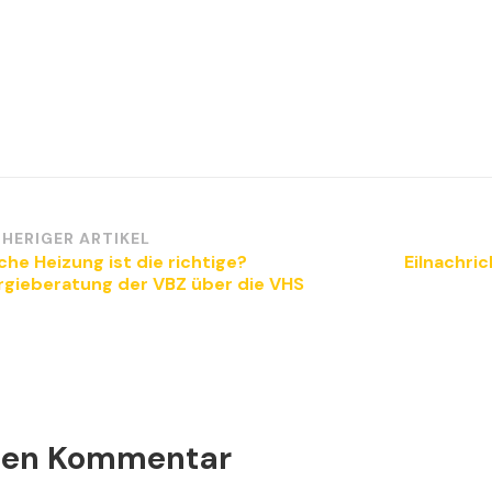
itragsnavigation
HERIGER ARTIKEL
che Heizung ist die richtige?
Eilnachri
rgieberatung der VBZ über die VHS
inen Kommentar