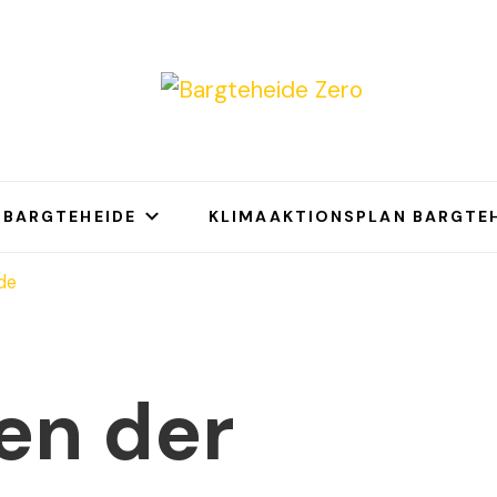
eheide Zero
s 2035 Klimaneutral
 BARGTEHEIDE
KLIMAAKTIONSPLAN BARGTEH
de
en der