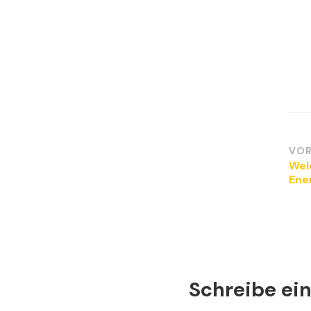
Be
VOR
Wel
Ene
Schreibe e