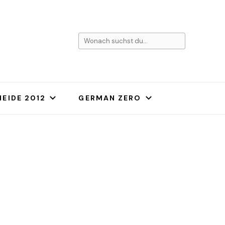
Suchst
du
nach
etwas?
EIDE 2012
GERMAN ZERO