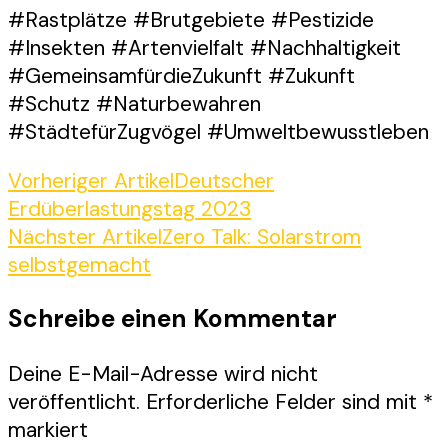
#Rastplätze #Brutgebiete #Pestizide
#Insekten #Artenvielfalt #Nachhaltigkeit
#GemeinsamfürdieZukunft #Zukunft
#Schutz #Naturbewahren
#StädtefürZugvögel #Umweltbewusstleben
Beitragsnavigation
Vorheriger Artikel
Deutscher
Erdüberlastungstag 2023
Nächster Artikel
Zero Talk: Solarstrom
selbstgemacht
Schreibe einen Kommentar
Deine E-Mail-Adresse wird nicht
veröffentlicht.
Erforderliche Felder sind mit
*
markiert