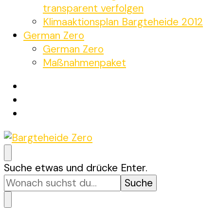
transparent verfolgen
Klimaaktionsplan Bargteheide 2012
German Zero
German Zero
Maßnahmenpaket
Bargteheide Zero
Bargteheide bis 2035 Klimaneutral
Suchst
Suche etwas und drücke Enter.
du
nach
etwas?