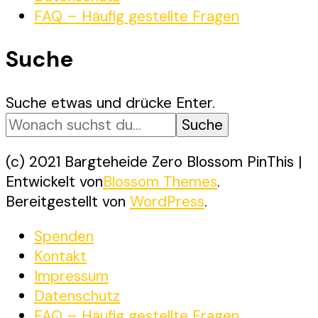
FAQ – Häufig gestellte Fragen
Suche
Suchst
Suche etwas und drücke Enter.
du
nach
etwas?
(c) 2021 Bargteheide Zero
Blossom PinThis |
Entwickelt von
Blossom Themes
.
Bereitgestellt von
WordPress
.
Spenden
Kontakt
Impressum
Datenschutz
FAQ – Häufig gestellte Fragen