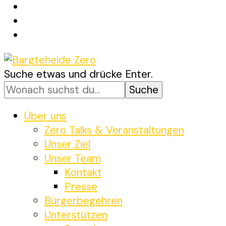
Suchst
Suche etwas und drücke Enter.
Bargteheide Zero
Bargteheide bis 2035 Klimaneutral
du
nach
etwas?
Über uns
Zero Talks & Veranstaltungen
Unser Ziel
Unser Team
Kontakt
Presse
Bürgerbegehren
Unterstützen