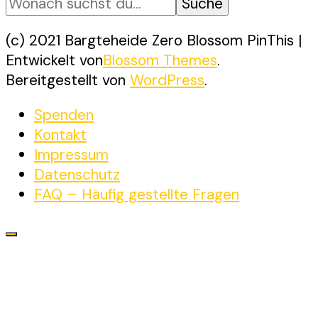
du
nach
etwas?
(c) 2021 Bargteheide Zero
Blossom PinThis |
Entwickelt von
Blossom Themes
.
Bereitgestellt von
WordPress
.
Spenden
Kontakt
Impressum
Datenschutz
FAQ – Häufig gestellte Fragen