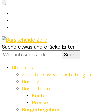
etwas?
Suchst
Suche etwas und drücke Enter.
Bargteheide Zero
Bargteheide bis 2035 Klimaneutral
du
nach
etwas?
Über uns
Zero Talks & Veranstaltungen
Unser Ziel
Unser Team
Kontakt
Presse
Bürgerbegehren