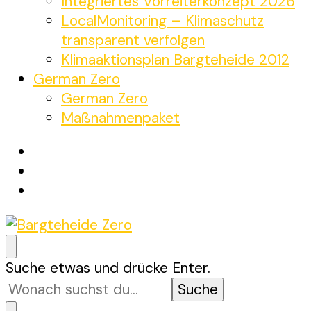
Integriertes Vorreiterkonzept 2026
LocalMonitoring – Klimaschutz
transparent verfolgen
Klimaaktionsplan Bargteheide 2012
German Zero
German Zero
Maßnahmenpaket
Bargteheide Zero
Bargteheide bis 2035 Klimaneutral
Suchst
Suche etwas und drücke Enter.
du
nach