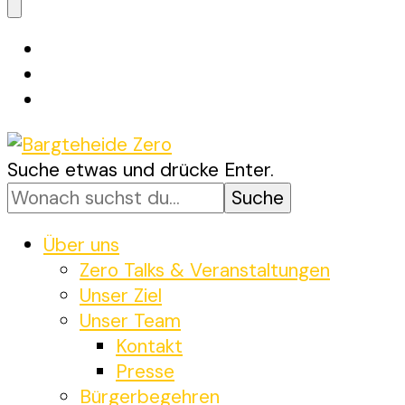
etwas?
Suchst
Suche etwas und drücke Enter.
Bargteheide Zero
Bargteheide bis 2035 Klimaneutral
du
nach
etwas?
Über uns
Zero Talks & Veranstaltungen
Unser Ziel
Unser Team
Kontakt
Presse
Bürgerbegehren