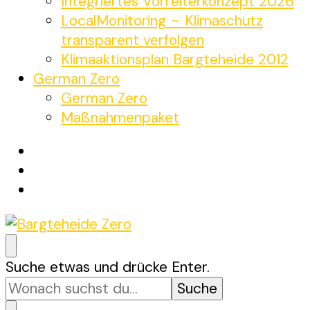
Integriertes Vorreiterkonzept 2026
LocalMonitoring – Klimaschutz
transparent verfolgen
Klimaaktionsplan Bargteheide 2012
German Zero
German Zero
Maßnahmenpaket
Bargteheide Zero
Bargteheide bis 2035 Klimaneutral
Suchst
Suche etwas und drücke Enter.
du
nach