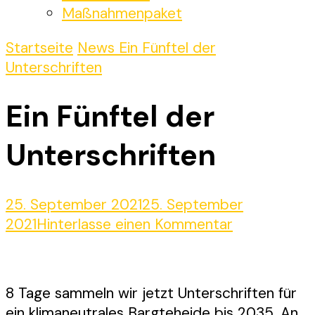
Maßnahmenpaket
Startseite
News
Ein Fünftel der
Unterschriften
Ein Fünftel der
Unterschriften
25. September 2021
25. September
zu
2021
Hinterlasse einen Kommentar
Ein
Fünftel
der
8 Tage sammeln wir jetzt Unterschriften für
Unterschrift
ein klimaneutrales Bargteheide bis 2035. An