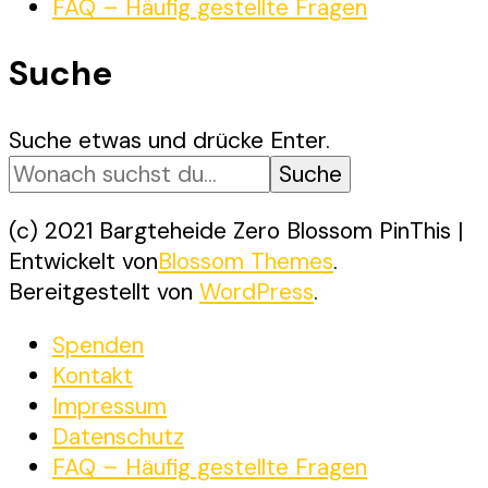
FAQ – Häufig gestellte Fragen
Suche
Suchst
Suche etwas und drücke Enter.
du
nach
etwas?
(c) 2021 Bargteheide Zero
Blossom PinThis |
Entwickelt von
Blossom Themes
.
Bereitgestellt von
WordPress
.
Spenden
Kontakt
Impressum
Datenschutz
FAQ – Häufig gestellte Fragen