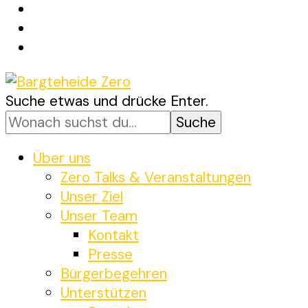
Suchst
Suche etwas und drücke Enter.
Bargteheide Zero
Bargteheide bis 2035 Klimaneutral
du
nach
etwas?
Über uns
Zero Talks & Veranstaltungen
Unser Ziel
Unser Team
Kontakt
Presse
Bürgerbegehren
Unterstützen