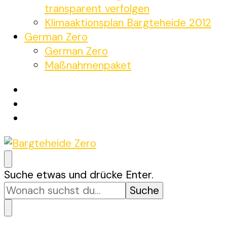
transparent verfolgen
Klimaaktionsplan Bargteheide 2012
German Zero
German Zero
Maßnahmenpaket
Bargteheide Zero
Bargteheide bis 2035 Klimaneutral
Suchst
Suche etwas und drücke Enter.
du
nach
etwas?