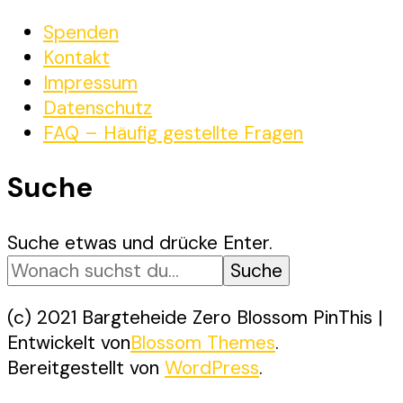
Spenden
Kontakt
Impressum
Datenschutz
FAQ – Häufig gestellte Fragen
Suche
Suchst
Suche etwas und drücke Enter.
du
nach
etwas?
(c) 2021 Bargteheide Zero
Blossom PinThis |
Entwickelt von
Blossom Themes
.
Bereitgestellt von
WordPress
.